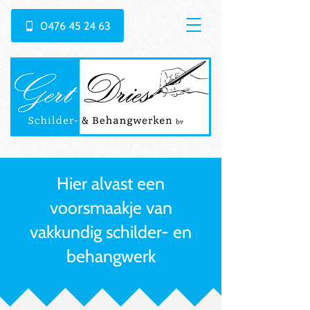
0476 45 24 63
Hier alvast een
voorsmaakje van
vakkundig schilder- en
behangwerk